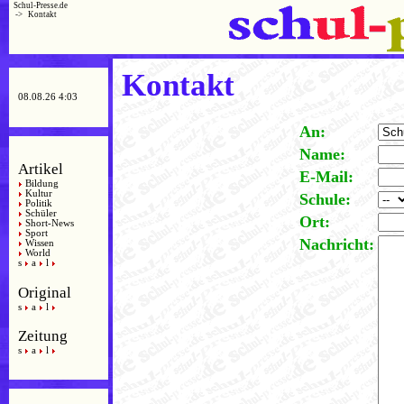
Schul-Presse.de
->
Kontakt
Kontakt
08.08.26 4:03
An:
Name:
Artikel
E-Mail:
Bildung
Kultur
Schule:
Politik
Schüler
Ort:
Short-News
Sport
Nachricht:
Wissen
World
s
a
l
Original
s
a
l
Zeitung
s
a
l